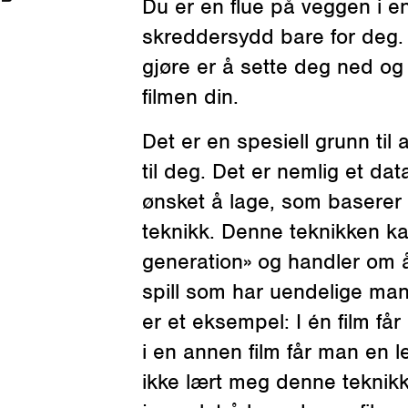
Du er en flue på veggen i en film som er
skreddersydd bare for deg.
gjøre er å sette deg ned og
filmen din.
Det er en spesiell grunn til at jeg lager denne filmen
til deg. Det er nemlig et dat
ønsket å lage, som baserer 
teknikk. Denne teknikken ka
generation» og handler om å
spill som har uendelige man
er et eksempel: I én film få
i en annen film får man en l
ikke lært meg denne teknikk