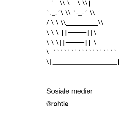
. ´ . \\ \ . .\ \\|
`._.´\ \\ `-_-´ \\
/ \ \ \\_________\\
\ \ \ ||---------||\
\ \ \||---------|| \
\ .``````````````````.
\|__________________|
Sosiale medier
@rohtie