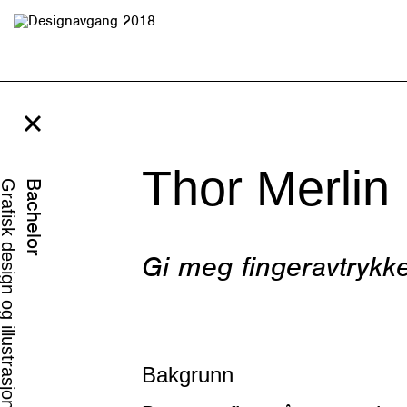
Thor Merlin 
afisk design og illustrasjon
Bachelor
Gi meg fingeravtrykket
Bakgrunn