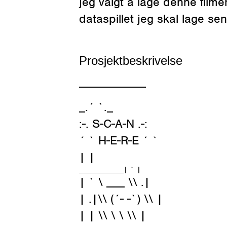
jeg valgt å lage denne filmen
dataspillet jeg skal lage sen
Prosjektbeskrivelse
___________
_.´ `._
:-. S-C-A-N .-:
´ ` H-E-R-E ´ `
| |
___________| ` |
| ` \ ___ \\ .|
| .|\\ (´- -`) \\ |
| | \\ \ \ \\ |