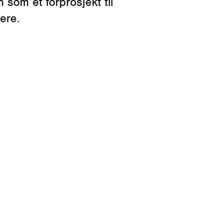
 som et forprosjekt til
ere.